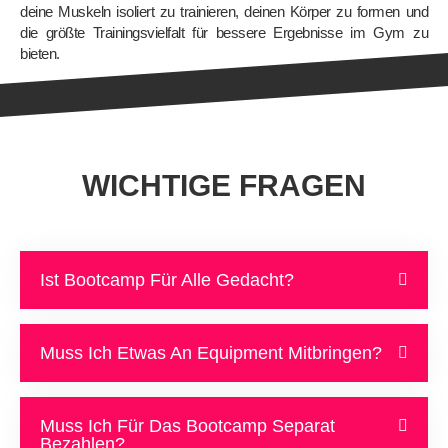
deine Muskeln
isoliert zu trainieren, deinen Kör
per zu formen und
die größte Trainingsvielfalt
für be
sser
e Ergebnisse im Gym zu
bieten.
WICHTIGE FRAGEN
Ist Bootcamp Für Alle Gedacht?
Muss Ich Etwas An Equipment Mitbringen?
Muss Ich Für Das Bootcamp Separat
Bezahlen?