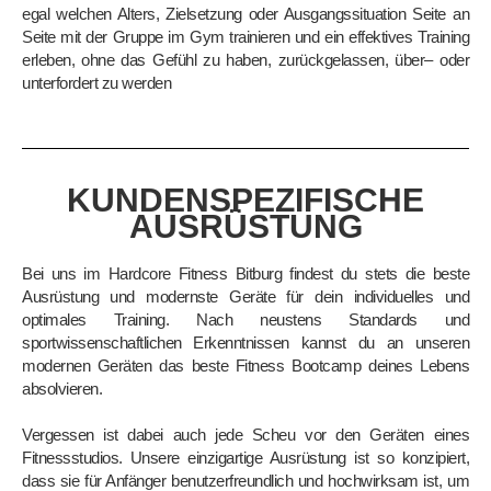
egal welchen Alters, Zielsetzung oder Ausgangssituation Seite
an
Seite mit der Gruppe im Gym trainieren und ein effektives Training
erleben, ohne das Gefühl z
u
haben, zurückgelassen, über
–
oder
unterfordert zu werden
KUNDENSPEZIFISCHE
AUSRÜSTUNG
Bei uns im Hardcore Fitness Bitburg finde
st du stets
die
beste
Ausrüstung und moder
n
ste Geräte für
dein individuelles und
optimales Train
ing
. Nach
neustens Stand
ards und
sp
ortwissenschaftlichen
Erkenntnissen kannst du an unseren
modernen Geräten das beste
Fitness Bootcamp deines Lebens
absolvieren.
Vergessen ist dabei auch jede
Scheu vor den Geräten eines
Fitne
ssstudios. Unsere
ein
zigartige Ausrü
stung ist so konzipiert,
dass sie für Anfänger benutzerfreundlich und hochwirksam
ist, um