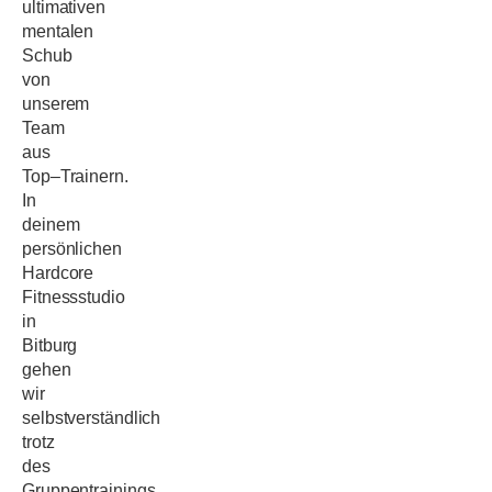
ultima
tiven
mentalen
Schub
von
unserem
Team
aus
Top
–
Trainern.
In
deinem
persönlichen
Hardcore
Fitnessstudio
in
Bitburg
gehen
wir
selbstverständlich
trotz
des
Gruppentrainings