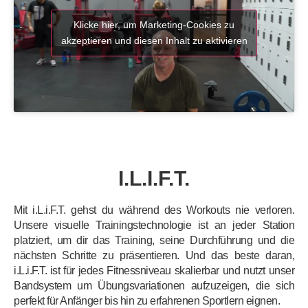
Klicke hier, um Marketing-Cookies zu
akzeptieren und diesen Inhalt zu aktivieren
I.L.I.F.T.
Mit i.L.i.F.T. gehst du während des Workouts nie verloren.
Unsere visuelle Trainingstechnologie ist an
jeder Station
platziert, um
dir das Training, seine Durchführung und die
nächsten Schritte zu
präsentieren. Und das
beste daran,
i.L.i.F.T. ist für jedes Fitnessniveau skalierbar und nutzt unser
Bandsystem um Übungsvariationen aufzuzeigen, die sich
perfekt für Anfänger bis hin zu erfahrenen
Sportlern eignen.