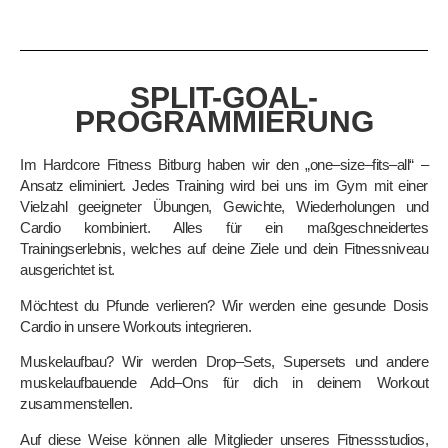
SPLIT-GOAL-
PROGRAMMIERUNG
Im Hardcore Fitness
Bitburg haben wir den „one
–
size
–
fits
–
all“
–
Ansatz eliminiert. Jedes Training wird
bei uns im Gym mit einer
Vielzahl geeigneter Übungen, Gewichte, Wiederholungen und
Cardio
kombiniert. Alles für ein maßgeschneidertes
Trainingserlebnis, welches auf deine Zi
ele und dein
Fitnessniveau
ausgerichtet is
t.
Möchtest du Pfunde verlieren? Wir werden eine gesunde Dosis
Cardio in unsere Workouts
integrieren.
Muskelaufbau? Wir werden Drop
–
Sets, Supersets und andere
muskelaufbauende Add
–
Ons für dich
in deinem Workout
zusammenstellen.
Auf diese Weise können
alle Mitglieder unseres Fitnessstudios,